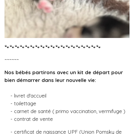
🐾🐾🐾🐾🐾🐾🐾🐾🐾🐾🐾🐾🐾🐾🐾🐾🐾🐾🐾
~~~~~~
Nos bébés
partirons
avec
un
kit
de
départ
pour
bien
démarrer
dans
leur
nouvelle
vie:
- livret d'accueil
- toilettage
- carnet de santé ( primo vaccination, vermifuge )
- contrat de vente
- certificat de naissance UPF (Union Pomsky de